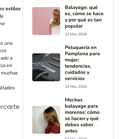
Balayage: qué
es estilos
es, cómo se hace
de
y por qué es tan
yor
popular
21 May 2026
o una
Peluquería en
eso
Pamplona para
ado a
mujer:
cia en
tendencias,
cuidados y
a muchas
servicios
13 May 2026
ultados
Mechas
rcarte
balayage para
morenas: cómo
se hacen y qué
debes saber
antes
07 May 2026