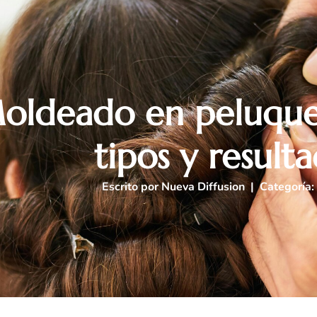
oldeado en peluquer
tipos y result
Escrito por
Nueva Diffusion
| Categoría