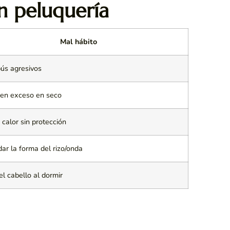
n peluquería
Mal hábito
s agresivos
 en exceso en seco
 calor sin protección
dar la forma del rizo/onda
el cabello al dormir