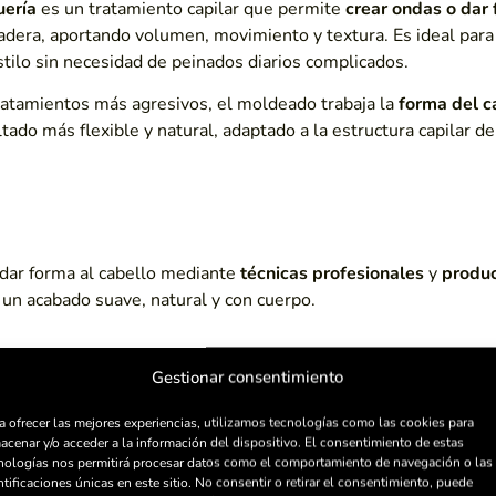
uería
es un tratamiento capilar que permite
crear ondas o dar 
dera, aportando volumen, movimiento y textura. Es ideal para
tilo sin necesidad de peinados diarios complicados.
tratamientos más agresivos, el moldeado trabaja la
forma del c
tado más flexible y natural, adaptado a la estructura capilar de
 dar forma al cabello mediante
técnicas profesionales
y
produc
un acabado suave, natural y con cuerpo.
Gestionar consentimiento
a ofrecer las mejores experiencias, utilizamos tecnologías como las cookies para
Beneficio
acenar y/o acceder a la información del dispositivo. El consentimiento de estas
nologías nos permitirá procesar datos como el comportamiento de navegación o las
ntificaciones únicas en este sitio. No consentir o retirar el consentimiento, puede