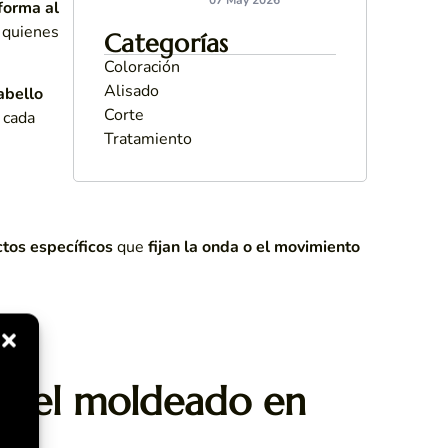
forma al
 quienes
Categorías
Coloración
Alisado
abello
Corte
 cada
Tratamiento
tos específicos
que
fijan la onda o el movimiento
s del moldeado en