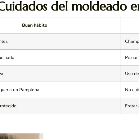
Cuidados del moldeado e
Buen hábito
ntes
Champú
peinado
Peinar
ave
Uso de
quería en Pamplona
No cui
protegido
Frotar 