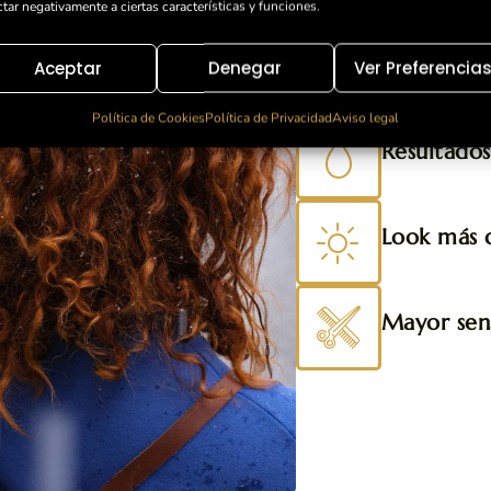
peluquerí
ctar negativamente a ciertas características y funciones.
Aporta vo
Aceptar
Denegar
Ver Preferencia
Política de Cookies
Política de Privacidad
Aviso legal
Resultados
Look más d
Mayor sens