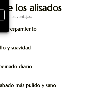
 de los alisados
s
múltiples ventajas:
 encrespamiento
llo y suavidad
 peinado diario
cabado más pulido y sano