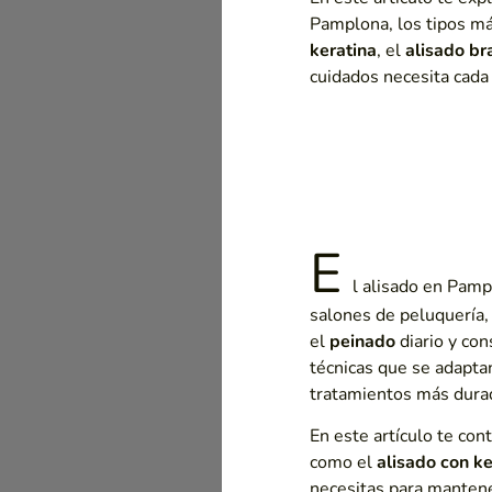
Pamplona, los tipos má
keratina
, el
alisado br
cuidados necesita cada
E
l alisado en Pam
salones de peluquería,
el
peinado
diario y co
técnicas que se adapta
tratamientos más dura
En este artículo te co
como el
alisado
con ke
necesitas para mantene