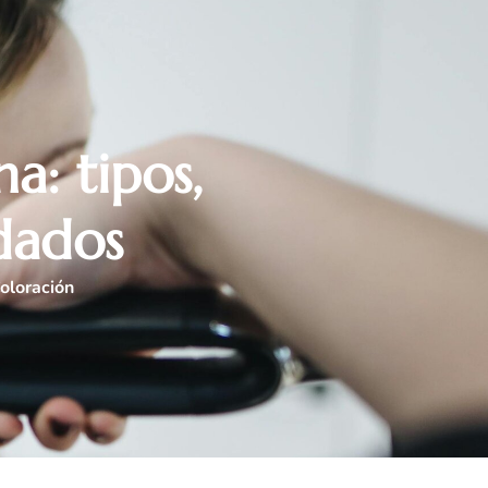
a: tipos,
idados
oloración