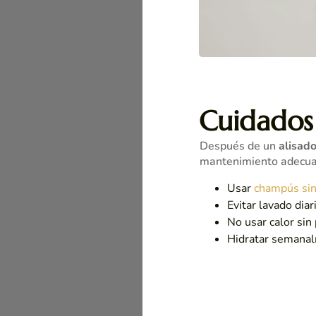
Cuidados
Después de un
alisad
mantenimiento adecuad
Usar
champús sin
Evitar lavado diar
No usar calor sin
Hidratar semana