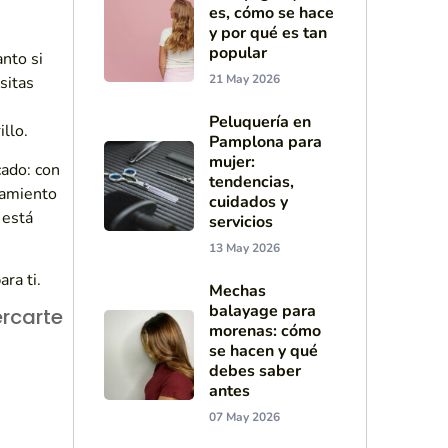
es, cómo se hace
y por qué es tan
popular
anto si
21 May 2026
sitas
Peluquería en
llo.
Pamplona para
mujer:
cado: con
tendencias,
ramiento
cuidados y
 está
servicios
13 May 2026
ra ti.
Mechas
balayage para
rcarte
morenas: cómo
se hacen y qué
debes saber
antes
07 May 2026