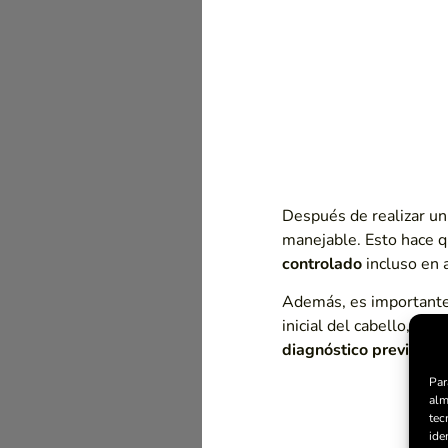
Después de realizar un
manejable. Esto hace q
controlado
incluso en 
Además, es importante 
inicial del cabello, d
diagnóstico previo
para
Par
alm
tec
ide