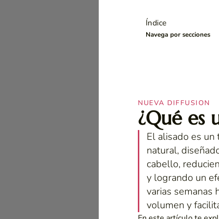
Índice
Navega por secciones
NUEVA DIFFUSION
¿Qué es u
El alisado es un 
natural, diseñado
cabello, reducien
y logrando un ef
varias semanas h
volumen y facilit
En este artículo te ex