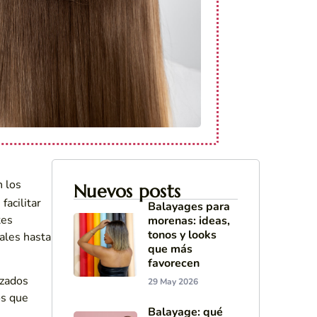
n los
Nuevos posts
, facilitar
Balayages para
tes
morenas: ideas,
tonos y looks
ales hasta
que más
favorecen
izados
29 May 2026
os que
Balayage: qué