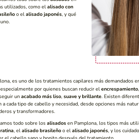
s utilizados, como el
alisado con
asileño
o el
alisado japonés
, y qué
 uno.
plona, es uno de los tratamientos capilares más demandados e
 especialmente por quienes buscan reducir el
encrespamiento
nseguir un
acabado más liso
,
suave y brillante
. Existen diferen
n a cada tipo de cabello y necesidad, desde opciones más natur
deros y transformadores.
ntamos todo sobre los
alisados
en Pamplona, los tipos más util
ratina
, el
alisado brasileño
o el
alisado japonés
, y los cuidad
r el cabello sano y bonito después del tratamiento.