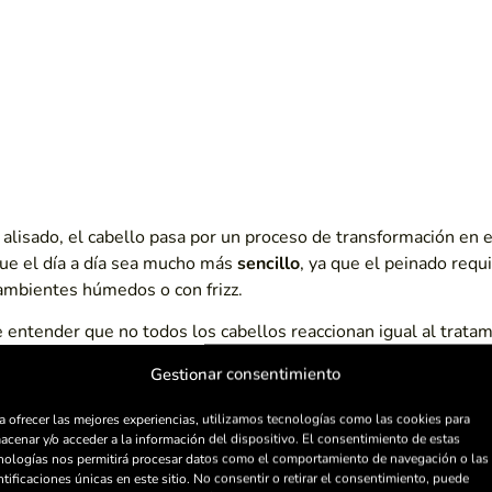
 alisado, el cabello pasa por un proceso de transformación en 
ue el día a día sea mucho más
sencillo
, ya que el peinado req
ambientes húmedos o con frizz.
entender que no todos los cabellos reaccionan igual al tratam
e su nivel de daño y de los cuidados que se sigan después del 
Gestionar consentimiento
 adaptar el tratamiento a cada persona.
a ofrecer las mejores experiencias, utilizamos tecnologías como las cookies para
acenar y/o acceder a la información del dispositivo. El consentimiento de estas
nologías nos permitirá procesar datos como el comportamiento de navegación o las
ntificaciones únicas en este sitio. No consentir o retirar el consentimiento, puede