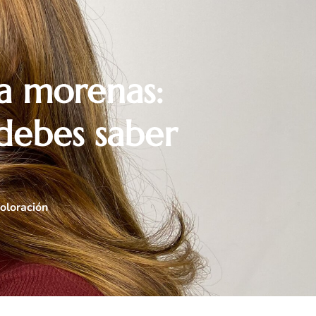
a morenas:
debes saber
oloración