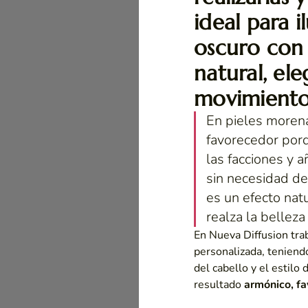
ideal para i
oscuro con
natural, el
movimient
En pieles moren
favorecedor porq
las facciones y 
sin necesidad de
es un efecto nat
realza la belleza
En
Nueva Diffusion
tra
personalizada, teniendo
del cabello y el estilo
resultado
armónico, f