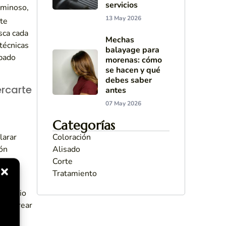
servicios
uminoso,
13 May 2026
te
sca cada
Mechas
técnicas
balayage para
abado
morenas: cómo
se hacen y qué
debes saber
rcarte
antes
07 May 2026
Categorías
Coloración
larar
Alisado
ión
Corte
Tratamiento
uilibrio
ino crear