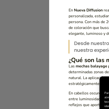
En
Nueva Diffusion
rea
personalizada, estudian
persona. Con más de 2
de coloración que busc
elegante, luminoso y d
Desde nuestro
nuestra exper
¿Qué son las
Las
mechas balayage 
determinadas zonas del
natural. La aplicación
estratégicamente para 
En cabellos oscuros, es
Par
alm
entre luminosidad y na
tec
reflejos que aporten m
ide