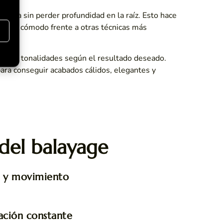
elena sin perder profundidad en la raíz. Esto hace
e más cómodo frente a otras técnicas más
s
ilos y tonalidades según el resultado deseado.
para conseguir acabados cálidos, elegantes y
del balayage
z y movimiento
ación constante