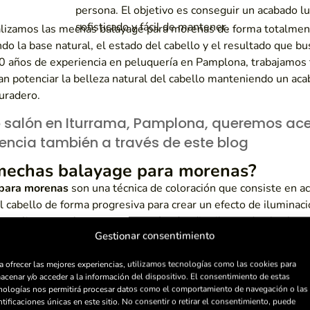
persona. El objetivo es conseguir un acabado l
sofisticado y fácil de mantener.
lizamos las mechas balayage para morenas de forma totalmen
do la base natural, el estado del cabello y el resultado que bu
0 años de experiencia en peluquería en Pamplona, trabajamos 
an potenciar la belleza natural del cabello manteniendo un ac
uradero.
 salón en Iturrama, Pamplona, queremos ace
iencia también a través de este blog
 mechas balayage para morenas?
para morenas
son una técnica de coloración que consiste en ac
 cabello de forma progresiva para crear un efecto de iluminac
 se realiza normalmente
a mano alzada
, distribuyendo el color
Gestionar consentimiento
conseguir un degradado suave y sin cortes marcados.
ta técnica requiere un trabajo muy preciso para mantener el eq
a ofrecer las mejores experiencias, utilizamos tecnologías como las cookies para
acenar y/o acceder a la información del dispositivo. El consentimiento de estas
turalidad. El objetivo no es aclarar completamente la melena, s
nologías nos permitirá procesar datos como el comportamiento de navegación o las
ovimiento, dimensión y un efecto más vivo al cabello.
ntificaciones únicas en este sitio. No consentir o retirar el consentimiento, puede