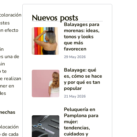
coloración
Nuevos posts
astes
Balayages para
un efecto
morenas: ideas,
tonos y looks
que más
favorecen
in
es una de
29 May 2026
sin
Balayage: qué
o te
es, cómo se hace
e realizan
y por qué es tan
ner en
popular
des
21 May 2026
Peluquería en
mechas
Pamplona para
mujer:
olocación
tendencias,
cuidados y
o de cada