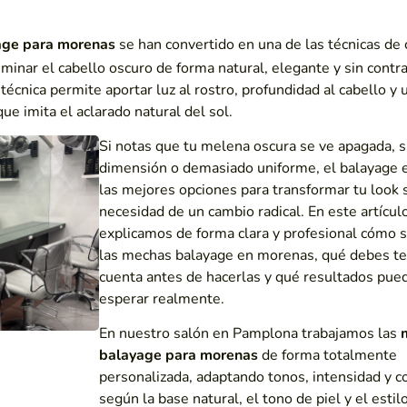
age para morenas
se han convertido en una de las técnicas de 
uminar el cabello oscuro de forma natural, elegante y sin contr
 técnica permite aportar luz al rostro, profundidad al cabello y 
e imita el aclarado natural del sol.
Si notas que tu melena oscura se ve apagada, s
dimensión o demasiado uniforme, el balayage 
las mejores opciones para transformar tu look 
necesidad de un cambio radical. En este artícul
explicamos de forma clara y profesional cómo s
las mechas balayage en morenas, qué debes te
cuenta antes de hacerlas y qué resultados pue
esperar realmente.
En nuestro salón en Pamplona trabajamos las
balayage para morenas
de forma totalmente
personalizada, adaptando tonos, intensidad y c
según la base natural, el tono de piel y el estil