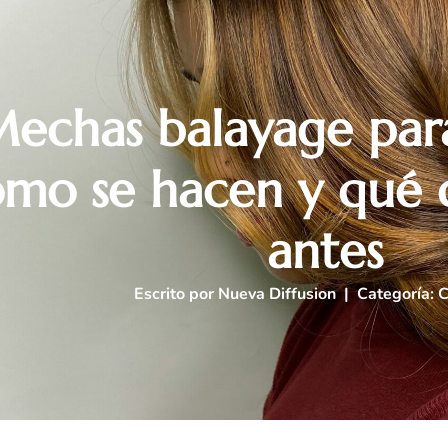
echas balayage par
mo se hacen y qué 
antes
Escrito por
Nueva Diffusion
| Categoría:
C